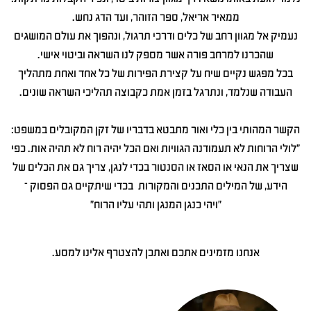
ממאיר אריאל, ספר הזוהר, ועד הדג נחש.
נעמיק אל מגוון רחב של כלים ודרכי תרגול, ונהפוך את עולם המושגים
שהכרנו למרחב פורה אשר מספק לנו השראה וביטוי אישי.
בכל מפגש נקיים שיח על קצירת הפירות של כל אחד ואחת מתהליך
העבודה שנלמד, ונתרגל בזמן אמת כקבוצה תהליכי השראה שונים.
הקשר המהותי בין כלי ואור מתבטא בדבריו של זקן המקובלים במשפט:
"לולי הרוחות לא תעמודנה הגוויות ואם הכל יהיה רוח לא תהיה אות. כפי
שצריך את הנאי או הסאז או הסנטור בכדי לנגן, צריך גם את הכלים של
הידע, של המילים התכנים והמקורות בכדי שיתקיים גם הפסוק –
"ויהי כנגן המנגן ותהי עליו הרוח"
אנחנו מזמינים אתכם ואתכן להצטרף אלינו למסע.