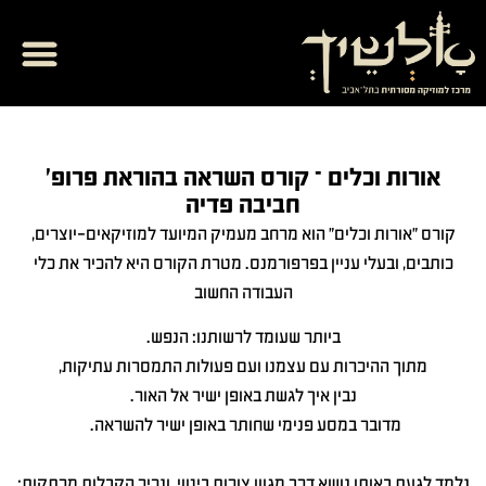
מרכז תרבות
ספריית אל המזרח
בית ספר למוזיק
יצירת קשר והרשמ
אורות וכלים – קורס השראה בהוראת פרופ'
חביבה פדיה
קורס "אורות וכלים" הוא מרחב מעמיק המיועד למוזיקאים-יוצרים,
כותבים, ובעלי עניין בפרפורמנס. מטרת הקורס היא להכיר את כלי
העבודה החשוב
ביותר שעומד לרשותנו: הנפש.
מתוך ההיכרות עם עצמנו ועם פעולות התמסרות עתיקות,
נבין איך לגשת באופן ישיר אל האור.
מדובר במסע פנימי שחותר באופן ישיר להשראה.
נלמד לגעת באותו נושא דרך מגוון צורות ביטוי, ונכיר הקבלות מרתקות: