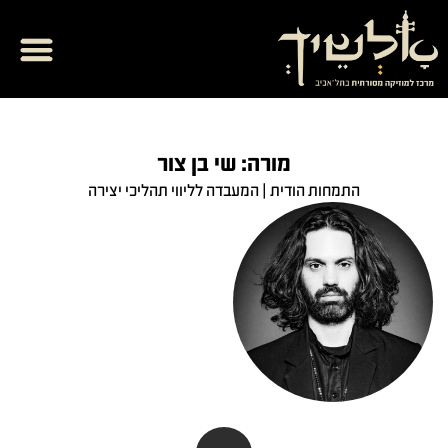
מרכז תרבות
ספריית אל המזרח
בית ספר למוזיק
יצירת קשר והרשמ
מורה: שי בן צור
התמחות הודית | המעבדה לליווי תהליכי יצירה