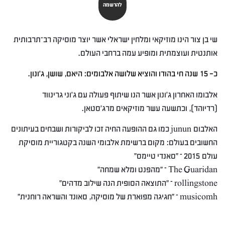
להרשמה
שי בן צור הינו מוזיקאי ומלחין ישראלי אשר יוצר מוסיקה רב
–
תרבותית
אותנטית ועוצמתית ומופיע עמה ברחבי העולם
.
כ- 15 שנה חי בהודו והוציא שלושה אלבומים: היאם, שושן, ג׳ונון.
אלבומו האחרון ג׳ונון אשר הנו שיתוף פעולה עם ג׳וני גרינווד
(
רדיוהד
),
וכתשעה עשר מוזיקאים מרג׳סטאן.
האלבום
junun
כמו גם ההופעה החיה זכו לביקורות ושבחים בעיתונים
החשובים בעולם
:
מקום ברשימת אלבומי השנה בקטגוריית מוסיקת
עולם
2015 – "
סאנדי טיימס"
The Guaridan – ״מהפנט ומלא שמחה״
rollingstone –
״
התוצאה הסופית הנה שילוב מדהים״
musicomh – ״חגיגה מפוארת של מוסיקה
,
סאונד והשראה רוחנית״