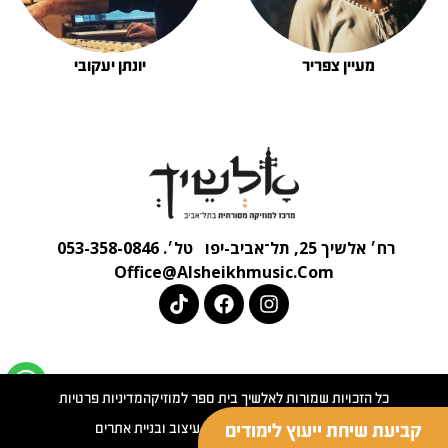
מעיין צפריר
יונתן יעקובי
רח׳ אלשיך 25, תל־אביב-יפו
טל׳. 053-358-0846
Office@alsheikhmusic.com
כל הזכויות שמורות לאלשיך בית ספר למוזיקה
מדיניות פרטיות
ג'וני סטודיו | מיתוג עסקים | עיצוב ובניית אתרים
קביעת שיחת ייעוץ לימודים