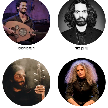
שי בן צור
רעי כורכוס