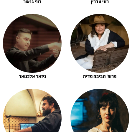
רוני עברין
רוני גנאור
פרופ' חביבה פדיה
ניזאר אלכטאר